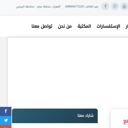
رقم الهاتف: 0096894773133
العنوان: سلطنة عمان - محافظة البريمي
ر
الإستفسارات
المكتبة
من نحن
تواصل معنا
شارك معنا
ع