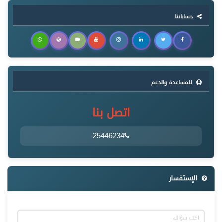
حساباتنا
للمساعدة والدعم
اتصل بنا
25446234
الإستفسار