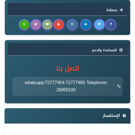
حساباتنا
للمساعدة والدعم
اتصل بنا
whatsapp:72777454-72777460 Telephone:
26850100
الإستفسار