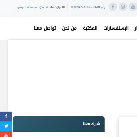
رقم الهاتف: 0096894773133
العنوان: سلطنة عمان - محافظة البريمي
ر
الإستفسارات
المكتبة
من نحن
تواصل معنا
شارك معنا